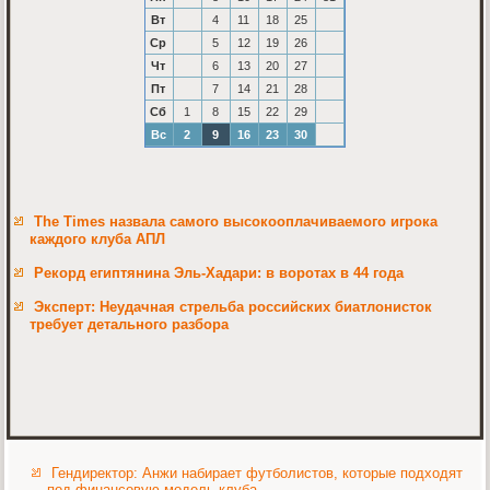
Вт
4
11
18
25
Ср
5
12
19
26
Чт
6
13
20
27
Пт
7
14
21
28
Сб
1
8
15
22
29
Вс
2
9
16
23
30
The Times назвала самого высокооплачиваемого игрока
каждого клуба АПЛ
Рекорд египтянина Эль-Хадари: в воротах в 44 года
Эксперт: Неудачная стрельба российских биатлонисток
требует детального разбора
Гендиректор: Анжи набирает футболистов, которые подходят
под финансовую модель клуба