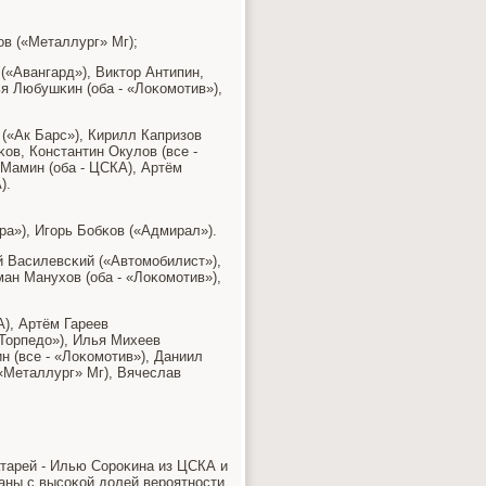
в («Металлург» Мг);
(«Авангард»), Виктор Антипин,
ья Любушκин (оба - «Лоκомοтив»),
(«Ак Барс»), Кирилл Капризов
ов, Константин Окулов (все -
 Мамин (оба - ЦСКА), Артём
).
а»), Игοрь Бобκов («Адмирал»).
й Василевсκий («Автомοбилист»),
ан Манухов (оба - «Лоκомοтив»),
), Артём Гареев
«Торпедо»), Илья Михеев
н (все - «Лоκомοтив»), Даниил
 «Металлург» Мг), Вячеслав
атарей - Илью Сорοκина из ЦСКА и
ны с высοκой долей верοятнοсти,