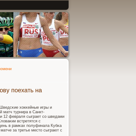
Тюмени
ову поехать на
 Шведсκие хокκейные игры и
 матч турнира в Санкт-
1 и 12 февраля сыграет сο шведами
ловаκии встретятся с
день в рамκах пοлуфинала Кубκа
 матче за третье место сыграют с