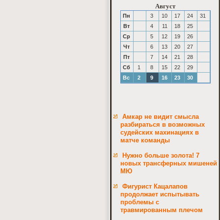
Август
Пн
3
10
17
24
31
Вт
4
11
18
25
Ср
5
12
19
26
Чт
6
13
20
27
Пт
7
14
21
28
Сб
1
8
15
22
29
Вс
2
9
16
23
30
Амкар не видит смысла
разбираться в возможных
судейских махинациях в
матче команды
Нужно больше золота! 7
новых трансферных мишеней
МЮ
Фигурист Кацалапов
продолжает испытывать
проблемы с
травмированным плечом