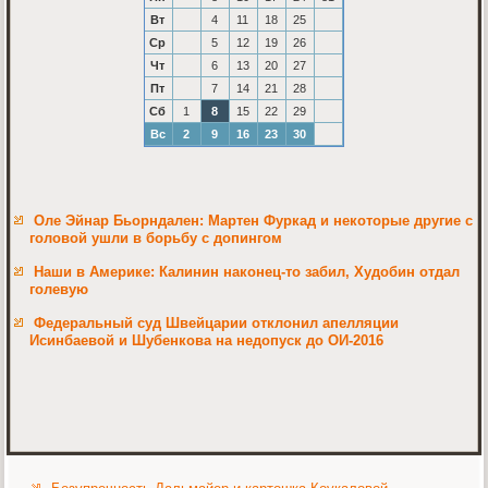
Вт
4
11
18
25
Ср
5
12
19
26
Чт
6
13
20
27
Пт
7
14
21
28
Сб
1
8
15
22
29
Вс
2
9
16
23
30
Оле Эйнар Бьорндален: Мартен Фуркад и некоторые другие с
головой ушли в борьбу с допингом
Наши в Америке: Калинин наконец-то забил, Худобин отдал
голевую
Федеральный суд Швейцарии отклонил апелляции
Исинбаевой и Шубенкова на недопуск до ОИ-2016