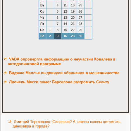
Вт
4
11
18
25
Ср
5
12
19
26
Чт
6
13
20
27
Пт
7
14
21
28
Сб
1
8
15
22
29
Вс
2
9
16
23
30
VADA опровергла информацию о неучастии Ковалева в
антидопинговой программе
Виджаю Маллье выдвинули обвинения в мошенничестве
Лионель Месси помог Барселоне разгромить Сельту
Дмитрий Торгованов: Словения? А каковы шансы встретить
динозавра в городе?