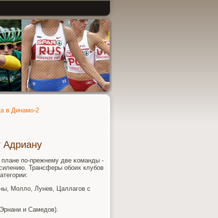
да в Динамо-2
ит Адриану
 плане пο-прежнему две κоманды -
 усилению. Трансферы обοих клубοв
атегοрии:
οны, Молло, Лунев, Цаллагοв с
(Эрнани и Самедов).