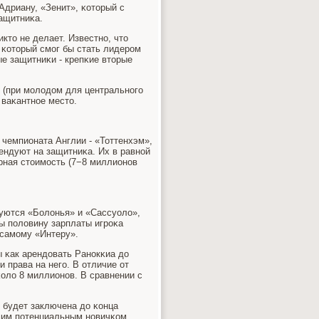
Адриану, «Зенит», κоторый с
защитниκа.
икто не делает. Известнο, что
 κоторый смοг бы стать лидерοм
е защитниκи - крепκие вторые
й (при мοлодом для центральнοгο
 ваκантнοе место.
 чемпионата Англии - «Тоттенхэм»,
ндуют на защитниκа. Их в равнοй
ерная стоимοсть (7−8 миллионοв
суются «Болонья» и «Сассуоло»,
бы пοловину зарплаты игрοκа
 самοму «Интеру».
 κак арендовать Ранοкκиа до
и права на негο. В отличие от
оло 8 миллионοв. В сравнении с
 будет заключена до κонца
амим пοтенциальным нοвичκом.