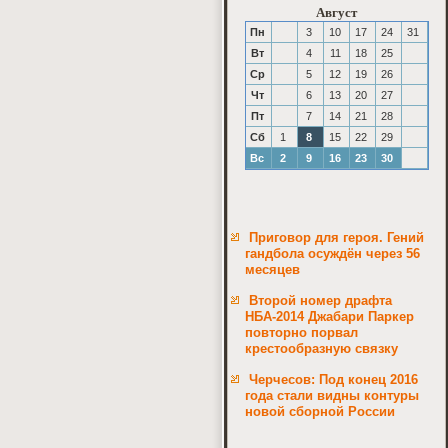
Август
Пн
3
10
17
24
31
Вт
4
11
18
25
Ср
5
12
19
26
Чт
6
13
20
27
Пт
7
14
21
28
Сб
1
8
15
22
29
Вс
2
9
16
23
30
Приговор для героя. Гений
гандбола осуждён через 56
месяцев
Второй номер драфта
НБА-2014 Джабари Паркер
повторно порвал
крестообразную связку
Черчесов: Под конец 2016
года стали видны контуры
новой сборной России