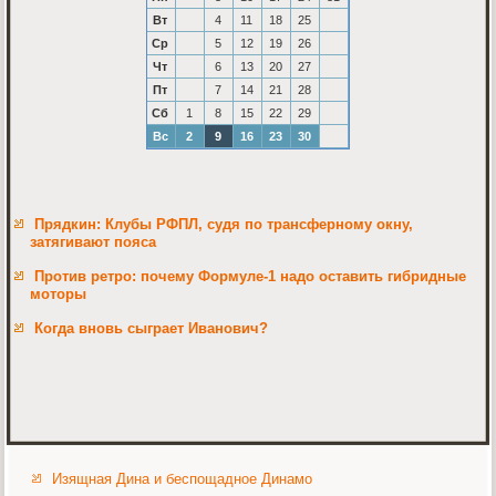
Вт
4
11
18
25
Ср
5
12
19
26
Чт
6
13
20
27
Пт
7
14
21
28
Сб
1
8
15
22
29
Вс
2
9
16
23
30
Прядкин: Клубы РФПЛ, судя по трансферному окну,
затягивают пояса
Против ретро: почему Формуле-1 надо оставить гибридные
моторы
Когда вновь сыграет Иванович?
Изящная Дина и беспощадное Динамо