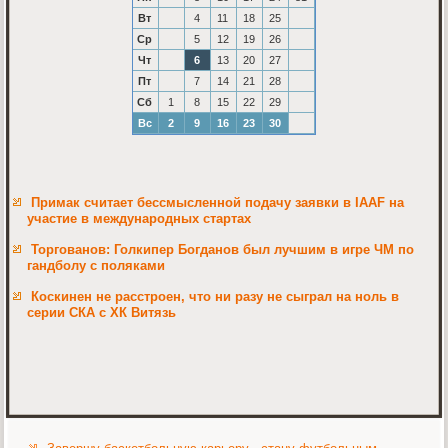
Вт
4
11
18
25
Ср
5
12
19
26
Чт
6
13
20
27
Пт
7
14
21
28
Сб
1
8
15
22
29
Вс
2
9
16
23
30
Примак считает бессмысленной подачу заявки в IAAF на
участие в международных стартах
Торгованов: Голкипер Богданов был лучшим в игре ЧМ по
гандболу с поляками
Коскинен не расстроен, что ни разу не сыграл на ноль в
серии СКА с ХК Витязь