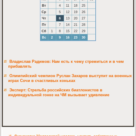
Вт
4
11
18
25
Ср
5
12
19
26
Чт
6
13
20
27
Пт
7
14
21
28
Сб
1
8
15
22
29
Вс
2
9
16
23
30
Владислав Радимов: Нам есть к чему стремиться и в чем
прибавлять
Олимпийский чемпион Руслан Захаров выступит на военных
играх Сочи в счастливых коньках
Эксперт: Стрельба российских биатлонистов в
индивидуальной гонке на ЧМ вызывает удивление