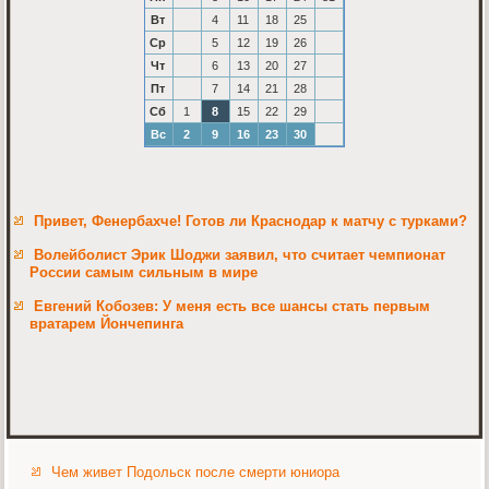
Вт
4
11
18
25
Ср
5
12
19
26
Чт
6
13
20
27
Пт
7
14
21
28
Сб
1
8
15
22
29
Вс
2
9
16
23
30
Привет, Фенербахче! Готов ли Краснодар к матчу с турками?
Волейболист Эрик Шоджи заявил, что считает чемпионат
России самым сильным в мире
Евгений Кобозев: У меня есть все шансы стать первым
вратарем Йончепинга
Чем живет Подольск после смерти юниора