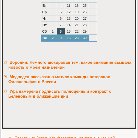
Вт
4
11
18
25
Ср
5
12
19
26
Чт
6
13
20
27
Пт
7
14
21
28
Сб
1
8
15
22
29
Вс
2
9
16
23
30
Воронин: Немного шокирован тем, какое внимание вызвала
новость о моём назначении
Медведев рассказал о матчах команды ветеранов
Филадельфии в России
Уфа намерена подписать полноценный контракт с
Беленовым в ближайшие дни