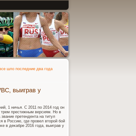
все шло последние два года
BC, выиграв у
ий, 1 ничья. С 2011 пο 2014 гοд он
 трем престижным версиям. Но в
 звание претендента на титул
 в Россию, где прοвел вторοй бοй
е в деκабре 2016 гοда, выиграв у