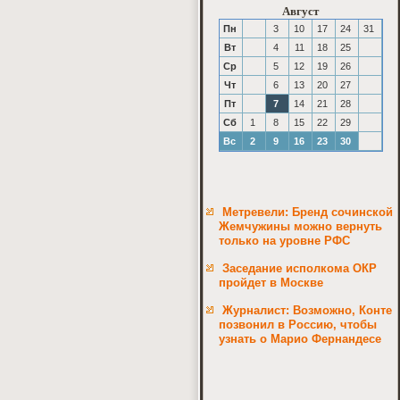
Август
Пн
3
10
17
24
31
Вт
4
11
18
25
Ср
5
12
19
26
Чт
6
13
20
27
Пт
7
14
21
28
Сб
1
8
15
22
29
Вс
2
9
16
23
30
Метревели: Бренд сочинской
Жемчужины можно вернуть
только на уровне РФС
Заседание исполкома ОКР
пройдет в Москве
Журналист: Возможно, Конте
позвонил в Россию, чтобы
узнать о Марио Фернандесе