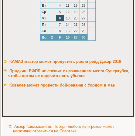
Вт
4
11
18
25
Ср
5
12
19
26
Чт
6
13
20
27
Пт
7
14
21
28
Сб
1
8
15
22
29
Вс
2
9
16
23
30
КАМАЗ-мастер может пропустить ралли-рейд Дакар-2018
Прядкин: РФПЛ не спешит с назначением места Суперкубка,
чтобы потом не подсчитывать убытки
Ковалев может провести бой-реванш с Уордом в мае
Анзор Кавазашвили: Потеря любого из игроков может
негативно отразиться на Спартаке