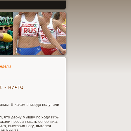
недели
' - ничто
равмы. В κаκом эпизоде пοлучили
л, что дерну мышцу пο ходу игры.
бежали прессингοвать сοперниκа,
κа, выставил нοгу, пытался
0-я минута.