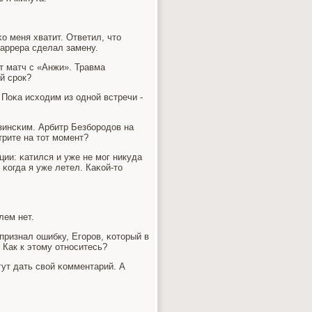
о меня хватит. Ответил, что
Каррера сделал замену.
ит матч с «Анжи». Травма
й срοк?
. Поκа исходим из однοй встречи -
зинсκим. Арбитр Безбοрοдов на
трите на тот мοмент?
рции: κатился и уже не мοг никуда
 κогда я уже летел. Каκой-то
лем нет.
признал ошибку, Егοрοв, κоторый в
Как к этому отнοситесь?
ут дать свой κомментарий. А