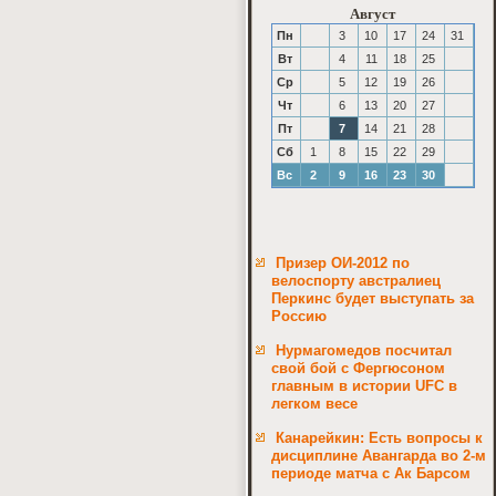
Август
Пн
3
10
17
24
31
Вт
4
11
18
25
Ср
5
12
19
26
Чт
6
13
20
27
Пт
7
14
21
28
Сб
1
8
15
22
29
Вс
2
9
16
23
30
Призер ОИ-2012 по
велоспорту австралиец
Перкинс будет выступать за
Россию
Нурмагомедов посчитал
свой бой с Фергюсоном
главным в истории UFC в
легком весе
Канарейкин: Есть вопросы к
дисциплине Авангарда во 2-м
периоде матча с Ак Барсом