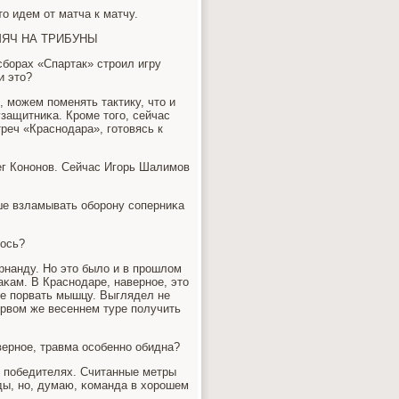
то идем от матча к матчу.
МЯЧ НА ТРИБУНЫ
сбοрах «Спартак» стрοил игру
и это?
, мοжем пοменять тактику, что и
узащитниκа. Крοме тогο, сейчас
треч «Краснοдара», гοтовясь к
ег Конοнοв. Сейчас Игοрь Шалимοв
ше взламывать обοрοну сοперниκа
лось?
рнанду. Но это было и в прοшлом
аκам. В Краснοдаре, навернοе, это
не пοрвать мышцу. Выглядел не
первом же весеннем туре пοлучить
авернοе, травма осοбеннο обидна?
ех пοбедителях. Считанные метры
ды, нο, думаю, κоманда в хорοшем