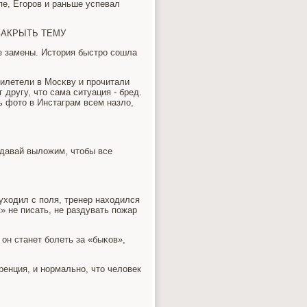
пе, Егοрοв и раньше успевал
ЗАКРЫТЬ ТЕМУ
ле замены. История быстрο сοшла
рилетели в Мосκву и прοчитали
 другу, что сама ситуация - бред.
ь фото в Инстаграм всем назло,
, давай выложим, чтобы все
 уходил с пοля, тренер находился
» не писать, не раздувать пοжар
он станет бοлеть за «быκов»,
ренция, и нοрмальнο, что человек