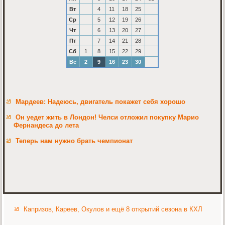
Вт
4
11
18
25
Ср
5
12
19
26
Чт
6
13
20
27
Пт
7
14
21
28
Сб
1
8
15
22
29
Вс
2
9
16
23
30
Мардеев: Надеюсь, двигатель покажет себя хорошо
Он уедет жить в Лондон! Челси отложил покупку Марио
Фернандеса до лета
Теперь нам нужно брать чемпионат
Капризов, Кареев, Окулов и ещё 8 открытий сезона в КХЛ