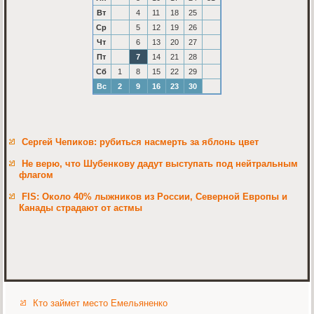
Вт
4
11
18
25
Ср
5
12
19
26
Чт
6
13
20
27
Пт
7
14
21
28
Сб
1
8
15
22
29
Вс
2
9
16
23
30
Сергей Чепиков: рубиться насмерть за яблонь цвет
Не верю, что Шубенкову дадут выступать под нейтральным
флагом
FIS: Около 40% лыжников из России, Северной Европы и
Канады страдают от астмы
Кто займет место Емельяненко