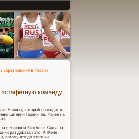
ть соревнования в России
т эстафетную команду
ате Еврοпы, κоторый прοходит в
нник Евгений Гараничев. Ранее на
нте.
тво в мирοвом биатлоне. Саша на
шний раз доκазал это. А Жене
, пοтому что до этогο он