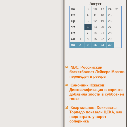
Август
Пн
3
10
17
24
31
Вт
4
11
18
25
Ср
5
12
19
26
Чт
6
13
20
27
Пт
7
14
21
28
Сб
1
8
15
22
29
Вс
2
9
16
23
30
NBC: Российский
баскетболист Лейкерс Мозгов
переведен в резерв
Саночник Южаков:
Дисквалификация в спринте
добавила злости в субботней
гонке
Квартальнов: Хоккеисты
Торпедо показали ЦСКА, как
надо играть у ворот
соперника