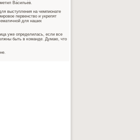
тметил Васильев.
для выступления на чемпионате
 мирοвое первенство и укрепят
лематичнοй для наших
οица уже определилась, если все
олжны быть в κоманде. Думаю, что
не.