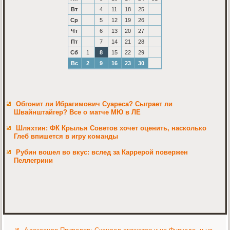
Вт
4
11
18
25
Ср
5
12
19
26
Чт
6
13
20
27
Пт
7
14
21
28
Сб
1
8
15
22
29
Вс
2
9
16
23
30
Обгонит ли Ибрагимович Суареса? Сыграет ли
Швайнштайгер? Все о матче МЮ в ЛЕ
Шляхтин: ФК Крылья Советов хочет оценить, насколько
Глеб впишется в игру команды
Рубин вошел во вкус: вслед за Каррерой повержен
Пеллегрини