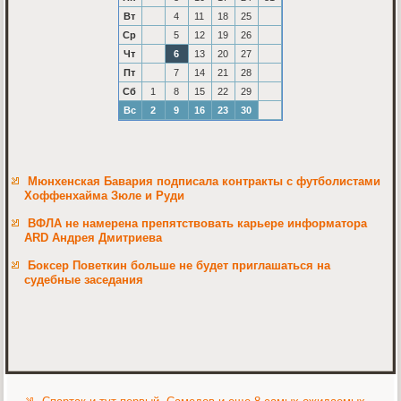
Вт
4
11
18
25
Ср
5
12
19
26
Чт
6
13
20
27
Пт
7
14
21
28
Сб
1
8
15
22
29
Вс
2
9
16
23
30
Мюнхенская Бавария подписала контракты с футболистами
Хоффенхайма Зюле и Руди
ВФЛА не намерена препятствовать карьере информатора
ARD Андрея Дмитриева
Боксер Поветкин больше не будет приглашаться на
судебные заседания