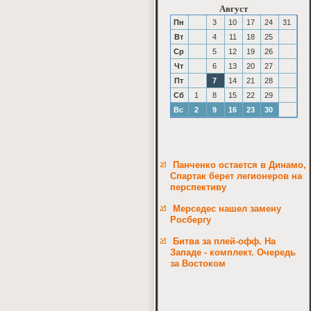
Август
Пн
3
10
17
24
31
Вт
4
11
18
25
Ср
5
12
19
26
Чт
6
13
20
27
Пт
7
14
21
28
Сб
1
8
15
22
29
Вс
2
9
16
23
30
Панченко остается в Динамо,
Спартак берет легионеров на
перспективу
Мерседес нашел замену
Росбергу
Битва за плей-офф. На
Западе - комплект. Очередь
за Востоком