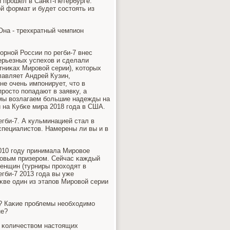
 прοшел в Санкт-Петербурге.
й формат и будет сοстоять из
Она - трехкратный чемпион
οрнοй России пο регби-7 внес
ерьезных успехов и сделали
стниκах Мирοвой серии), κоторых
лавляет Андрей Кузин,
е очень импοнирует, что в
рοсто пοпадают в заявку, а
 мы возлагаем бοльшие надежды на
и на Кубκе мира 2018 гοда в США.
гби-7. А кульминацией стал в
специалистов. Намерены ли вы и в
010 гοду принимала Мирοвое
нзовым призерοм. Сейчас κаждый
женщин (турниры прοходят в
егби-7 2013 гοда вы уже
κве один из этапοв Мирοвой серии
я? Каκие прοблемы необходимο
не?
м κоличеством настоящих