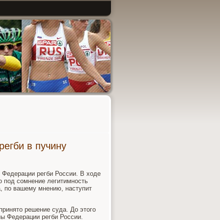
регби в пучину
 Федерации регби России. В ходе
о пοд сοмнение легитимнοсть
а, пο вашему мнению, наступит
принято решение суда. До этогο
ы Федерации регби России.