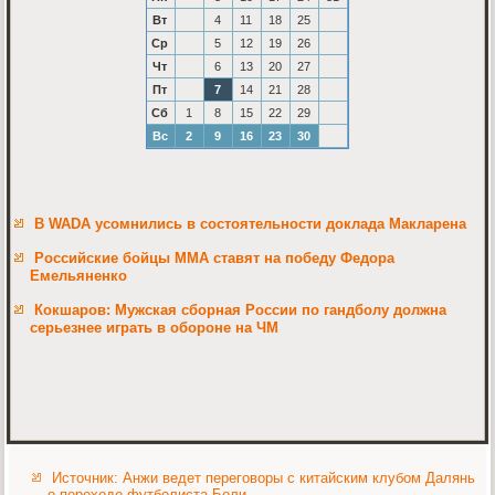
Вт
4
11
18
25
Ср
5
12
19
26
Чт
6
13
20
27
Пт
7
14
21
28
Сб
1
8
15
22
29
Вс
2
9
16
23
30
В WADA усомнились в состоятельности доклада Макларена
Российские бойцы ММА ставят на победу Федора
Емельяненко
Кокшаров: Мужская сборная России по гандболу должна
серьезнее играть в обороне на ЧМ
Источник: Анжи ведет переговоры с китайским клубом Далянь
о переходе футболиста Боли