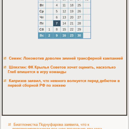
Вт
4
11
18
25
Ср
5
12
19
26
Чт
6
13
20
27
Пт
7
14
21
28
Сб
1
8
15
22
29
Вс
2
9
16
23
30
Семин: Локомотив доволен зимней трансферной кампанией
Шляхтин: ФК Крылья Советов хочет оценить, насколько
Глеб впишется в игру команды
Капризов заявил, что немного волнуется перед дебютом в
первой сборной РФ по хоккею
Биатлонистка Подчуфарова заявила, что к
перетренированности все шло последние два года