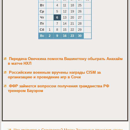
Вт
4
11
18
25
Ср
5
12
19
26
Чт
6
13
20
27
Пт
7
14
21
28
Сб
1
8
15
22
29
Вс
2
9
16
23
30
Передача Овечкина помогла Вашингтону обыграть Анахайм
в матче НХЛ
Российским военным вручены награды CISM за
организацию и проведение игр в Сочи
ФФР займется вопросом получения гражданства РФ
тренером Бауэром