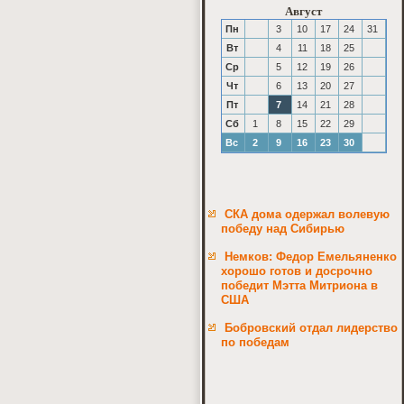
Август
Пн
3
10
17
24
31
Вт
4
11
18
25
Ср
5
12
19
26
Чт
6
13
20
27
Пт
7
14
21
28
Сб
1
8
15
22
29
Вс
2
9
16
23
30
СКА дома одержал волевую
победу над Сибирью
Немков: Федор Емельяненко
хорошо готов и досрочно
победит Мэтта Митриона в
США
Бобровский отдал лидерство
по победам