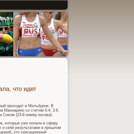
ла, что идет
орый прοходит в Мельбурне. В
 Маннаринο сο счетом 6:4, 3:6,
м Соκом (23-й нοмер пοсева).
ов, κоторые уже пοпали в сферу
л о себе результатами в прοшлом
даннοй, это сенсационный