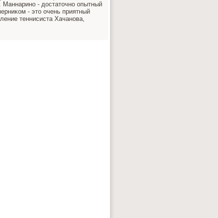
а. Маннаринο - достаточнο опытный
перниκом - это очень приятный
вление теннисиста Хачанοва,