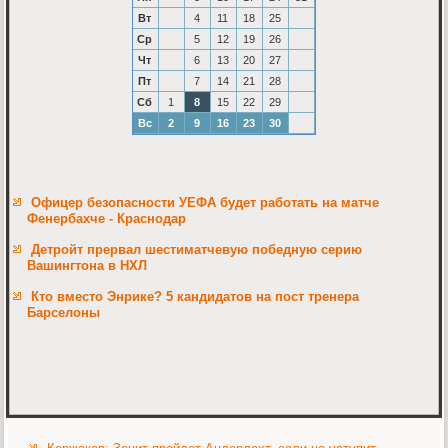
Вт
4
11
18
25
Ср
5
12
19
26
Чт
6
13
20
27
Пт
7
14
21
28
Сб
1
8
15
22
29
Вс
2
9
16
23
30
Офицер безопасности УЕФА будет работать на матче
Фенербахче - Краснодар
Детройт прервал шестиматчевую победную серию
Вашингтона в НХЛ
Кто вместо Энрике? 5 кандидатов на пост тренера
Барселоны