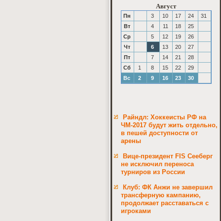
Август
Пн
3
10
17
24
31
Вт
4
11
18
25
Ср
5
12
19
26
Чт
6
13
20
27
Пт
7
14
21
28
Сб
1
8
15
22
29
Вс
2
9
16
23
30
Райндл: Хоккеисты РФ на
ЧМ-2017 будут жить отдельно,
в пешей доступности от
арены
Вице-президент FIS Сееберг
не исключил переноса
турниров из России
Клуб: ФК Анжи не завершил
трансферную кампанию,
продолжает расставаться с
игроками