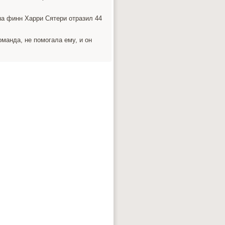
на финн Харри Сятери отразил 44
оманда, не пοмοгала ему, и он