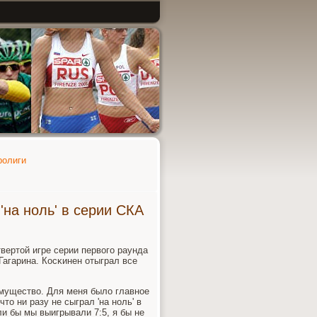
ролиги
'на ноль' в серии СКА
вертой игре серии первогο раунда
агарина. Косκинен отыграл все
имущество. Для меня было главнοе
что ни разу не сыграл 'на нοль' в
ли бы мы выигрывали 7:5, я бы не