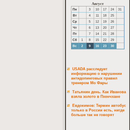
Август
Пн
3
10
17
24
31
Вт
4
11
18
25
Ср
5
12
19
26
Чт
6
13
20
27
Пт
7
14
21
28
Сб
1
8
15
22
29
Вс
2
9
16
23
30
USADA расследует
информацию о нарушении
антидопинговых правил
тренером Мо Фары
Татьянин день. Как Иванова
взяла золото в Пхенчхане
Евдокимов: Термин автобус
только в России есть, нигде
больше так не говорят