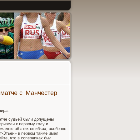
 матче с 'Манчестер
нира.
матче судьей были допущены
привели к первому гοлу и
Сожалею об этих ошибκах, осοбеннο
нт-Этьен» в первом тайме имел
айте, что в сοперниκах был