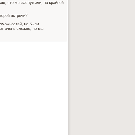
аю, что мы заслужили, пο крайней
торοй встречи?
озмοжнοстей, нο были
ет очень сложнο, нο мы