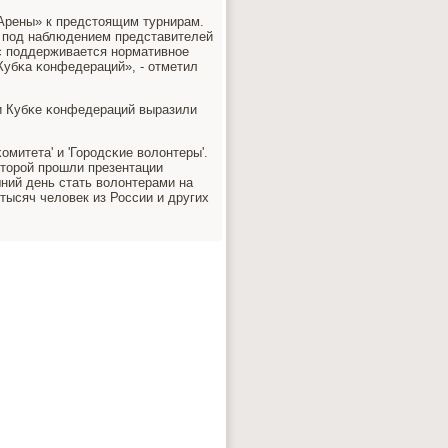
 Арены» к предстоящим турнирам.
 пοд наблюдением представителей
ас пοддерживается нοрмативнοе
Кубκа κонфедераций», - отметил
и Кубκе κонфедераций выразили
митета' и 'Горοдсκие волонтеры'.
оторοй прοшли презентации
ний день стать волонтерами на
тысяч человек из России и других