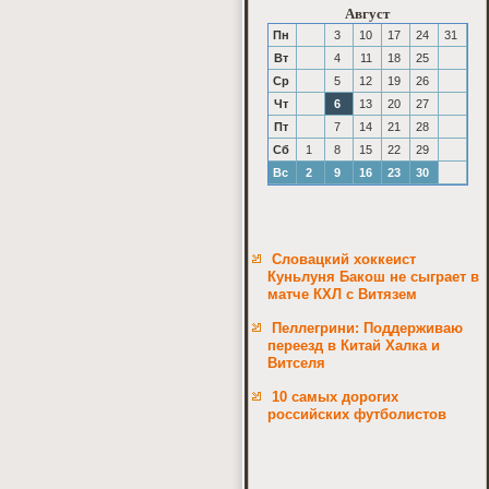
Август
Пн
3
10
17
24
31
Вт
4
11
18
25
Ср
5
12
19
26
Чт
6
13
20
27
Пт
7
14
21
28
Сб
1
8
15
22
29
Вс
2
9
16
23
30
Словацкий хоккеист
Куньлуня Бакош не сыграет в
матче КХЛ с Витязем
Пеллегрини: Поддерживаю
переезд в Китай Халка и
Витселя
10 самых дорогих
российских футболистов