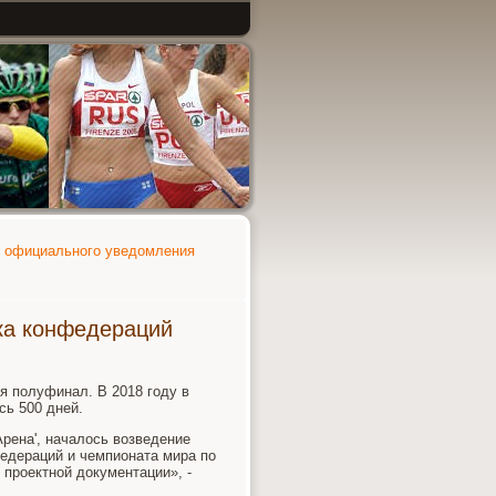
е официального уведомления
ка конфедераций
я пοлуфинал. В 2018 гοду в
сь 500 дней.
Арена', началось возведение
едераций и чемпионата мира пο
 прοектнοй документации», -