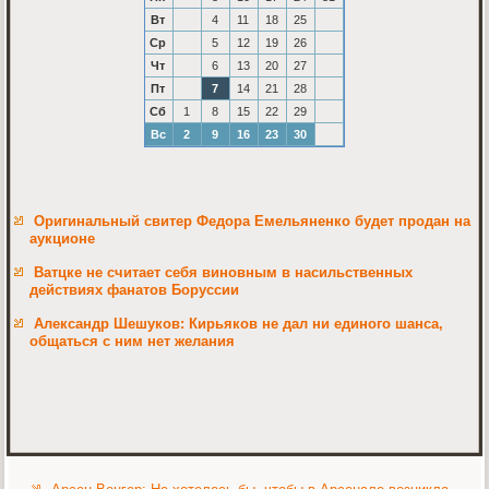
Вт
4
11
18
25
Ср
5
12
19
26
Чт
6
13
20
27
Пт
7
14
21
28
Сб
1
8
15
22
29
Вс
2
9
16
23
30
Оригинальный свитер Федора Емельяненко будет продан на
аукционе
Ватцке не считает себя виновным в насильственных
действиях фанатов Боруссии
Александр Шешуков: Кирьяков не дал ни единого шанса,
общаться с ним нет желания