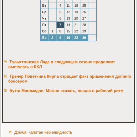
Вт
4
11
18
25
Ср
5
12
19
26
Чт
6
13
20
27
Пт
7
14
21
28
Сб
1
8
15
22
29
Вс
2
9
16
23
30
Тольяттинская Лада в следующем сезоне продолжит
выступать в КХЛ
Тренер Поветкина Кирпа отрицает факт применения допинга
боксером
Бутта Магомедов: Можно сказать, вошли в рабочий ритм
Дзюба: капитан неочевидность