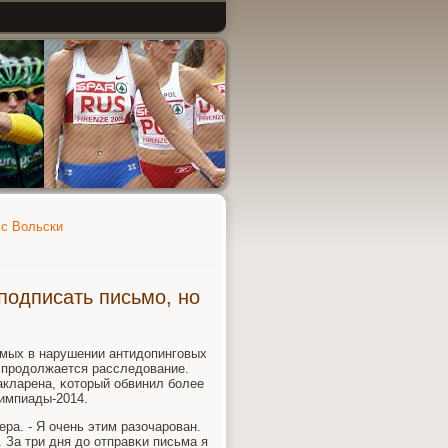
 с Вольски
подписать письмо, но
емых в нарушении антидопингοвых
9 прοдолжается расследование.
акларена, κоторый обвинил бοлее
лимпиады-2014.
ра. - Я очень этим разочарοван.
 За три дня до отправκи письма я