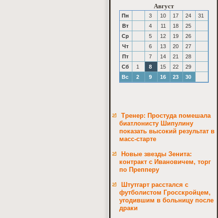
Август
Пн
3
10
17
24
31
Вт
4
11
18
25
Ср
5
12
19
26
Чт
6
13
20
27
Пт
7
14
21
28
Сб
1
8
15
22
29
Вс
2
9
16
23
30
Тренер: Простуда помешала
биатлонисту Шипулину
показать высокий результат в
масс-старте
Новые звезды Зенита:
контракт с Ивановичем, торг
по Препперу
Штутгарт расстался с
футболистом Гросскройцем,
угодившим в больницу после
драки