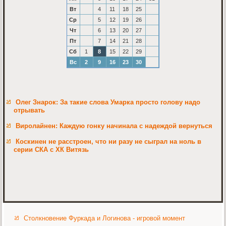
Вт
4
11
18
25
Ср
5
12
19
26
Чт
6
13
20
27
Пт
7
14
21
28
Сб
1
8
15
22
29
Вс
2
9
16
23
30
Олег Знарок: За такие слова Умарка просто голову надо
отрывать
Виролайнен: Каждую гонку начинала с надеждой вернуться
Коскинен не расстроен, что ни разу не сыграл на ноль в
серии СКА с ХК Витязь
Столкновение Фуркада и Логинова - игровой момент