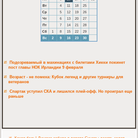
Вт
4
11
18
25
Ср
5
12
19
26
Чт
6
13
20
27
Пт
7
14
21
28
Сб
1
8
15
22
29
Вс
2
9
16
23
30
Подозреваемый в махинациях с билетами Хикки покинет
пост главы НОК Ирландии 9 февраля
Возраст - не помеха: Кубок легенд и другие турниры для
ветеранов
Спартак уступил СКА и лишился плей-офф. Но проиграл еще
раньше