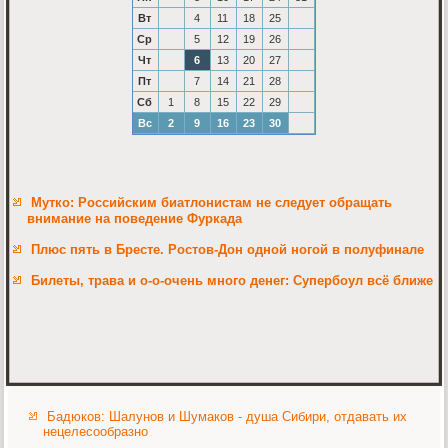
Вт
4
11
18
25
Ср
5
12
19
26
Чт
6
13
20
27
Пт
7
14
21
28
Сб
1
8
15
22
29
Вс
2
9
16
23
30
Мутко: Российским биатлонистам не следует обращать
внимание на поведение Фуркада
Плюс пять в Бресте. Ростов-Дон одной ногой в полуфинале
Билеты, трава и о-о-очень много денег: Супербоул всё ближе
Бадюков: Шалунов и Шумаков - душа Сибири, отдавать их
нецелесообразно