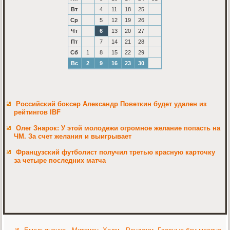
Вт
4
11
18
25
Ср
5
12
19
26
Чт
6
13
20
27
Пт
7
14
21
28
Сб
1
8
15
22
29
Вс
2
9
16
23
30
Российский боксер Александр Поветкин будет удален из
рейтингов IBF
Олег Знарок: У этой молодежи огромное желание попасть на
ЧМ. За счет желания и выигрывает
Французский футболист получил третью красную карточку
за четыре последних матча