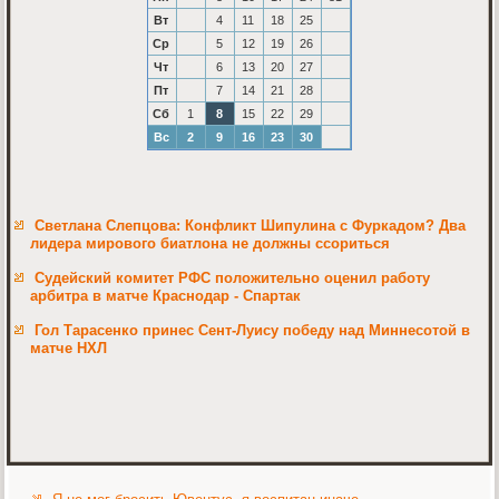
Вт
4
11
18
25
Ср
5
12
19
26
Чт
6
13
20
27
Пт
7
14
21
28
Сб
1
8
15
22
29
Вс
2
9
16
23
30
Светлана Слепцова: Конфликт Шипулина с Фуркадом? Два
лидера мирового биатлона не должны ссориться
Судейский комитет РФС положительно оценил работу
арбитра в матче Краснодар - Спартак
Гол Тарасенко принес Сент-Луису победу над Миннесотой в
матче НХЛ