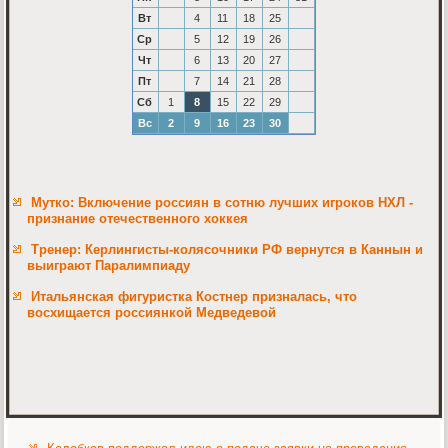
Вт
4
11
18
25
Ср
5
12
19
26
Чт
6
13
20
27
Пт
7
14
21
28
Сб
1
8
15
22
29
Вс
2
9
16
23
30
Мутко: Включение россиян в сотню лучших игроков НХЛ -
признание отечественного хоккея
Тренер: Керлингисты-колясочники РФ вернутся в Каннын и
выиграют Паралимпиаду
Итальянская фигуристка Костнер призналась, что
восхищается россиянкой Медведевой