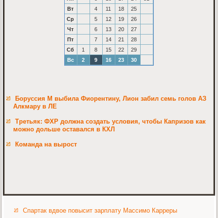
Вт
4
11
18
25
Ср
5
12
19
26
Чт
6
13
20
27
Пт
7
14
21
28
Сб
1
8
15
22
29
Вс
2
9
16
23
30
Боруссия М выбила Фиорентину, Лион забил семь голов АЗ
Алкмару в ЛЕ
Третьяк: ФХР должна создать условия, чтобы Капризов как
можно дольше оставался в КХЛ
Команда на вырост
Спартак вдвое повысит зарплату Массимо Карреры