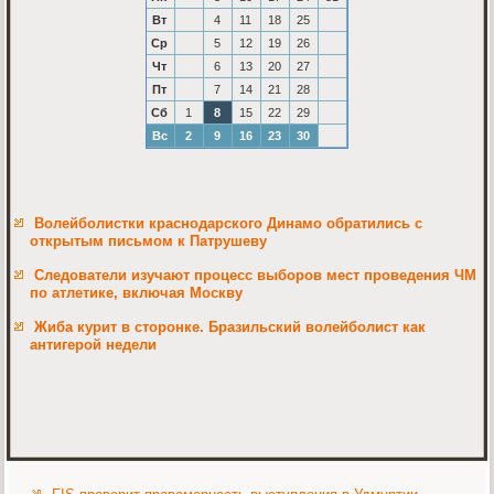
Вт
4
11
18
25
Ср
5
12
19
26
Чт
6
13
20
27
Пт
7
14
21
28
Сб
1
8
15
22
29
Вс
2
9
16
23
30
Волейболистки краснодарского Динамо обратились с
открытым письмом к Патрушеву
Следователи изучают процесс выборов мест проведения ЧМ
по атлетике, включая Москву
Жиба курит в сторонке. Бразильский волейболист как
антигерой недели