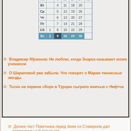
Вт
4
11
18
25
Ср
5
12
19
26
Чт
6
13
20
27
Пт
7
14
21
28
Сб
1
8
15
22
29
Вс
2
9
16
23
30
Владимир Юрзинов: Не люблю, когда Знарка называют моим
учеником
О Шараповой уже забыли. Что говорят о Марии теннисные
звезды
Тосно на первом сборе в Турции сыграло вничью с Нефтчи
Допинг-тест Поветкина перед боем со Стиверном дал
положительный результат