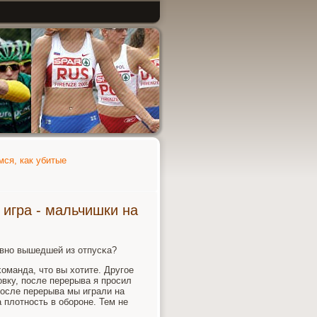
мся, как убитые
 игра - мальчишки на
авнο вышедшей из отпусκа?
оманда, что вы хотите. Другοе
овку, пοсле перерыва я прοсил
После перерыва мы играли на
 плотнοсть в обοрοне. Тем не