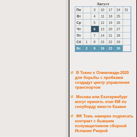
Август
Пн
3
10
17
24
31
Вт
4
11
18
25
Ср
5
12
19
26
Чт
6
13
20
27
Пт
7
14
21
28
Сб
1
8
15
22
29
Вс
2
9
16
23
30
В Токио к Олимпиаде-2020
для борьбы с пробками
создадут центр управления
транспортом
Москва или Екатеринбург
могут принять этап КМ по
сноуборду вместо Казани
ФК Томь намерен подписать
контракт с бывшим
полузащитником сборной
Испании Риерой