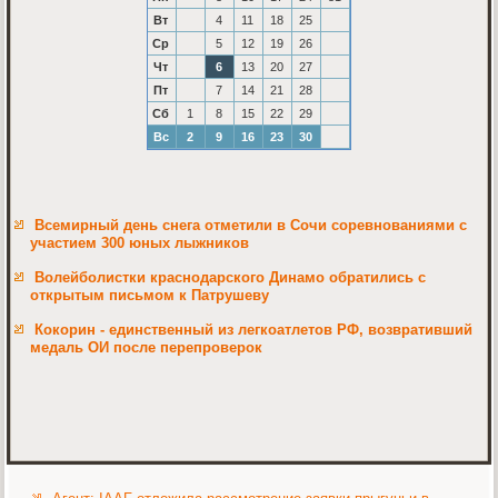
Вт
4
11
18
25
Ср
5
12
19
26
Чт
6
13
20
27
Пт
7
14
21
28
Сб
1
8
15
22
29
Вс
2
9
16
23
30
Всемирный день снега отметили в Сочи соревнованиями с
участием 300 юных лыжников
Волейболистки краснодарского Динамо обратились с
открытым письмом к Патрушеву
Кокорин - единственный из легкоатлетов РФ, возвративший
медаль ОИ после перепроверок