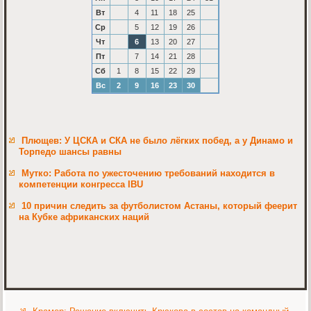
Вт
4
11
18
25
Ср
5
12
19
26
Чт
6
13
20
27
Пт
7
14
21
28
Сб
1
8
15
22
29
Вс
2
9
16
23
30
Плющев: У ЦСКА и СКА не было лёгких побед, а у Динамо и
Торпедо шансы равны
Мутко: Работа по ужесточению требований находится в
компетенции конгресса IBU
10 причин следить за футболистом Астаны, который феерит
на Кубке африканских наций