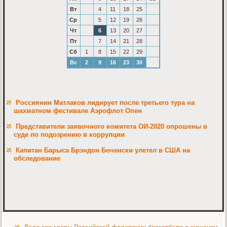
Вт
4
11
18
25
Ср
5
12
19
26
Чт
6
13
20
27
Пт
7
14
21
28
Сб
1
8
15
22
29
Вс
2
9
16
23
30
Россиянин Матлаков лидирует после третьего тура на
шахматном фестивале Аэрофлот Опен
Представители заявочного комитета ОИ-2020 опрошены в
суде по подозрению в коррупции
Капитан Барыса Брэндон Боченски улетел в США на
обследование