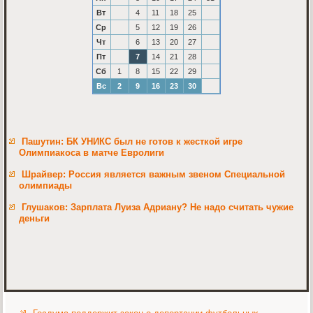
Вт
4
11
18
25
Ср
5
12
19
26
Чт
6
13
20
27
Пт
7
14
21
28
Сб
1
8
15
22
29
Вс
2
9
16
23
30
Пашутин: БК УНИКС был не готов к жесткой игре
Олимпиакоса в матче Евролиги
Шрайвер: Россия является важным звеном Специальной
олимпиады
Глушаков: Зарплата Луиза Адриану? Не надо считать чужие
деньги