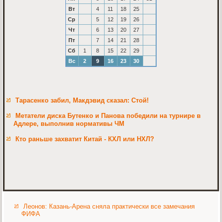
Вт
4
11
18
25
Ср
5
12
19
26
Чт
6
13
20
27
Пт
7
14
21
28
Сб
1
8
15
22
29
Вс
2
9
16
23
30
Тарасенко забил, Макдэвид сказал: Стой!
Метатели диска Бутенко и Панова победили на турнире в
Адлере, выполнив нормативы ЧМ
Кто раньше захватит Китай - КХЛ или НХЛ?
Леонов: Казань-Арена сняла практически все замечания
ФИФА