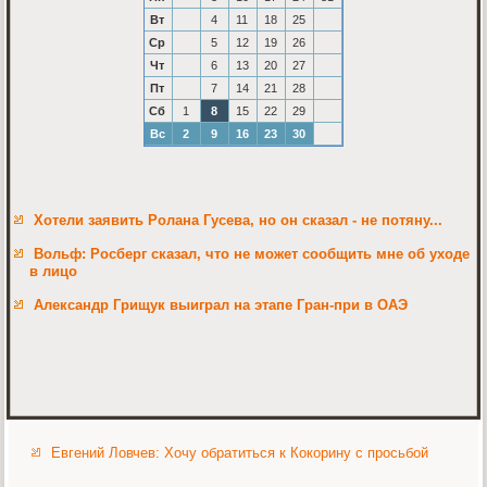
Вт
4
11
18
25
Ср
5
12
19
26
Чт
6
13
20
27
Пт
7
14
21
28
Сб
1
8
15
22
29
Вс
2
9
16
23
30
Хотели заявить Ролана Гусева, но он сказал - не потяну...
Вольф: Росберг сказал, что не может сообщить мне об уходе
в лицо
Александр Грищук выиграл на этапе Гран-при в ОАЭ
Евгений Ловчев: Хочу обратиться к Кокорину с просьбой