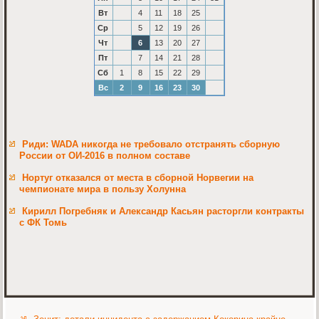
Вт
4
11
18
25
Ср
5
12
19
26
Чт
6
13
20
27
Пт
7
14
21
28
Сб
1
8
15
22
29
Вс
2
9
16
23
30
Риди: WADA никогда не требовало отстранять сборную
России от ОИ-2016 в полном составе
Нортуг отказался от места в сборной Норвегии на
чемпионате мира в пользу Холунна
Кирилл Погребняк и Александр Касьян расторгли контракты
с ФК Томь