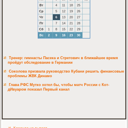
Вт
4
11
18
25
Ср
5
12
19
26
Чт
6
13
20
27
Пт
7
14
21
28
Сб
1
8
15
22
29
Вс
2
9
16
23
30
Тренер: гимнасты Пасека и Стретович в ближайшее время
пройдут обследование в Германии
Соколова призвала руководство Кубани решить финансовые
проблемы ЖВК Динамо
Глава РФС Мутко хотел бы, чтобы матч России с Кот-
дИвуаром показал Первый канал