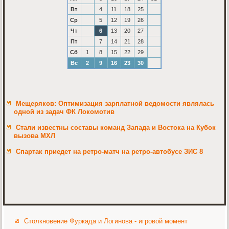
Вт
4
11
18
25
Ср
5
12
19
26
Чт
6
13
20
27
Пт
7
14
21
28
Сб
1
8
15
22
29
Вс
2
9
16
23
30
Мещеряков: Оптимизация зарплатной ведомости являлась
одной из задач ФК Локомотив
Стали известны составы команд Запада и Востока на Кубок
вызова МХЛ
Спартак приедет на ретро-матч на ретро-автобусе ЗИС 8
Столкновение Фуркада и Логинова - игровой момент