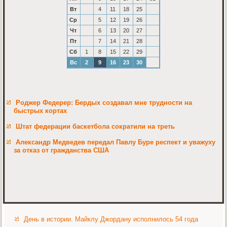
Вт
4
11
18
25
Ср
5
12
19
26
Чт
6
13
20
27
Пт
7
14
21
28
Сб
1
8
15
22
29
Вс
2
9
16
23
30
Роджер Федерер: Бердых создавал мне трудности на
быстрых кортах
Штат федерации баскетбола сократили на треть
Александр Медведев передал Павлу Буре респект и уважуху
за отказ от гражданства США
День в истории. Майклу Джордану исполнилось 54 года